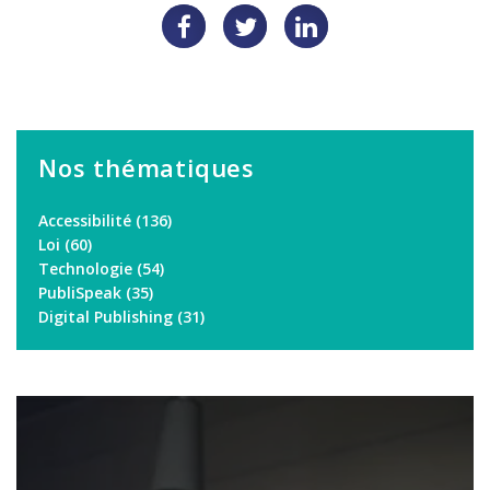
Nos thématiques
Accessibilité
(136)
Loi
(60)
Technologie
(54)
PubliSpeak
(35)
Digital Publishing
(31)