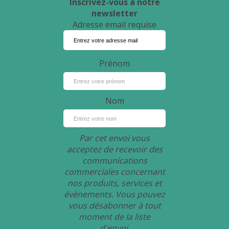
Inscrivez-vous à notre
newsletter
Adresse email requise
Prénom
Nom
Par cet envoi vous
acceptez de recevoir des
communications
commerciales concernant
nos produits, services et
évènements. Vous pouvez
vous désabonner à tout
moment de la liste
d'envoi.