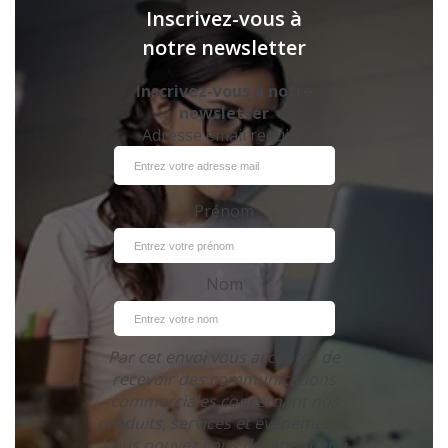
Inscrivez-vous à
notre newsletter
Inscrivez-vous à notre
newsletter
Adresse email requise
Prénom
Nom
Par cet envoi vous acceptez de
recevoir des communications
commerciales concernant nos
produits, services et évènements.
Vous pouvez vous désabonner à