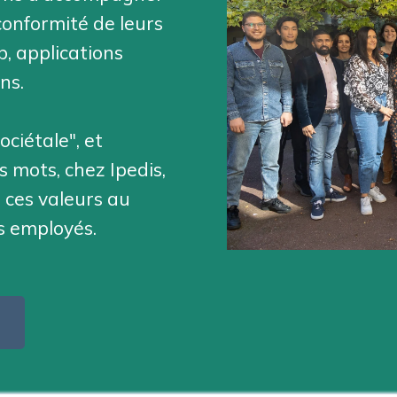
conformité de leurs
b, applications
ons.
ciétale", et
 mots, chez Ipedis,
 ces valeurs au
os employés.