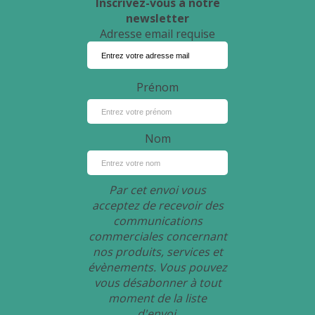
Inscrivez-vous à notre
newsletter
Adresse email requise
Prénom
Nom
Par cet envoi vous
acceptez de recevoir des
communications
commerciales concernant
nos produits, services et
évènements. Vous pouvez
vous désabonner à tout
moment de la liste
d'envoi.