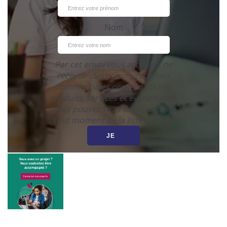
Nom
Par cet envoi vous acceptez de
recevoir des communications
commerciales concernant nos
produits, services et évènements.
Vous pouvez vous désabonner à
tout moment de la liste d'envoi.