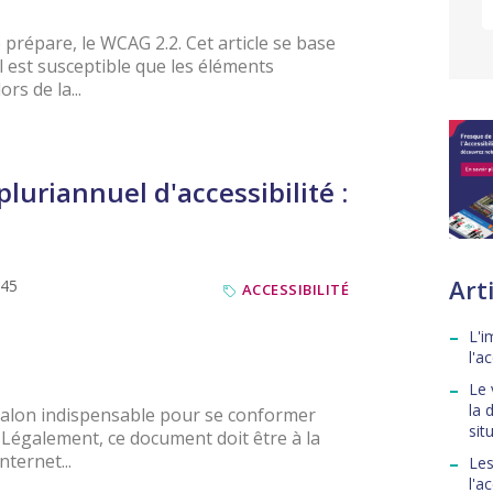
prépare, le WCAG 2.2. Cet article se base
Il est susceptible que les éléments
rs de la...
luriannuel d'accessibilité :
Arti
:45
ACCESSIBILITÉ
L'i
l'a
Le 
la 
jalon indispensable pour se conformer
sit
. Légalement, ce document doit être à la
nternet...
Les
l'a