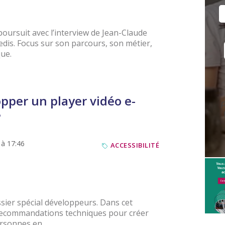
poursuit avec l’interview de Jean-Claude
edis. Focus sur son parcours, son métier,
que.
per un player vidéo e-
p
?
 à 17:46
ACCESSIBILITÉ
ssier spécial développeurs. Dans cet
s recommandations techniques pour créer
rsonnes en...