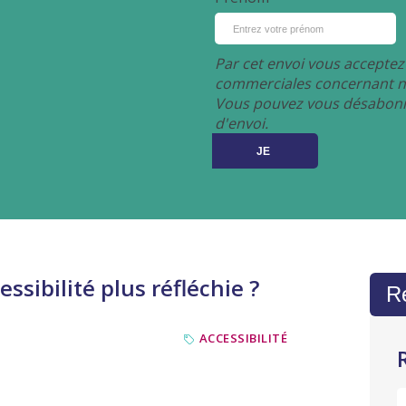
Par cet envoi vous accepte
commerciales concernant no
Vous pouvez vous désabonne
d'envoi.
ssibilité plus réfléchie ?
Re
ACCESSIBILITÉ