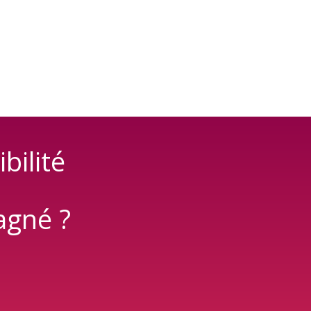
bilité
agné ?