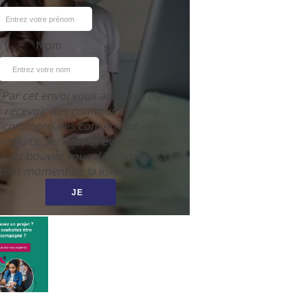
Nom
Par cet envoi vous acceptez de
recevoir des communications
commerciales concernant nos
roduits, services et évènements.
Vous pouvez vous désabonner à
tout moment de la liste d'envoi.