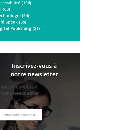
cessibilité
(136)
oi
(60)
echnologie
(54)
ubliSpeak
(35)
gital Publishing
(31)
Inscrivez-vous à
notre newsletter
Inscrivez-vous à
notre newsletter
Adresse email
requise
Prénom