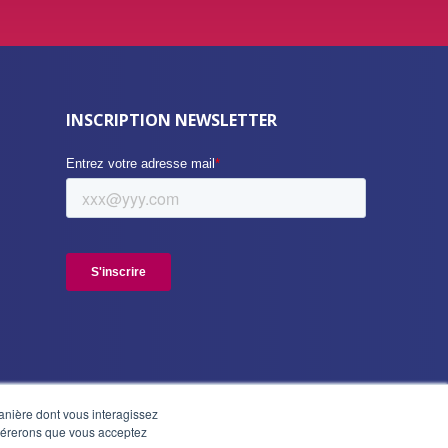
INSCRIPTION NEWSLETTER
manière dont vous interagissez
idérerons que vous acceptez