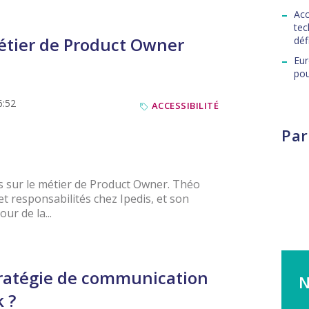
Acc
tec
métier de Product Owner
déf
Eur
pou
6:52
ACCESSIBILITÉ
Par
s sur le métier de Product Owner. Théo
t responsabilités chez Ipedis, et son
ur de la...
ratégie de communication
N
 ?