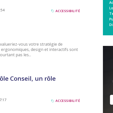
Ac
L
:54
ACCESSIBILITÉ
T
P
Di
valueriez-vous votre stratégie de
 ergonomiques, design et interactifs sont
urtant pas les...
pôle Conseil, un rôle
17:17
ACCESSIBILITÉ