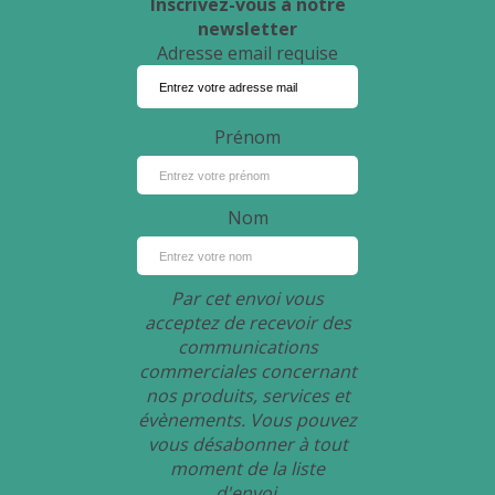
Inscrivez-vous à notre
newsletter
Adresse email requise
Prénom
Nom
Par cet envoi vous
acceptez de recevoir des
communications
commerciales concernant
nos produits, services et
évènements. Vous pouvez
vous désabonner à tout
moment de la liste
d'envoi.