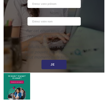
Nom
Par cet envoi vous acceptez de
recevoir des communications
commerciales concernant nos
produits, services et évènements.
Vous pouvez vous désabonner à
tout moment de la liste d'envoi.